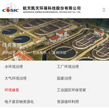

关于我们
业务范围
新闻资讯
招贤纳士
公司介绍
水环境治理
公司新闻
福利与成长
资质荣誉
工厂环境治理
党群工作
校园招聘
发展历程
大气环境治理
媒体聚焦
经典案例
您的位置：
首页
>
经典案例
>
案例详细
企业文化
固废处理
视频中心
联系我们
环境修复
公告通知
水环境治理
工厂环境治理
工业园区环保管家
大气环境治理
固废治理
电子废弃物资源化
环境修复
工业园区环保管家
资源循环利用
电子废弃物资源化
资源循环利用