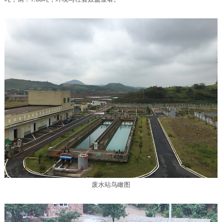
废水站鸟瞰图