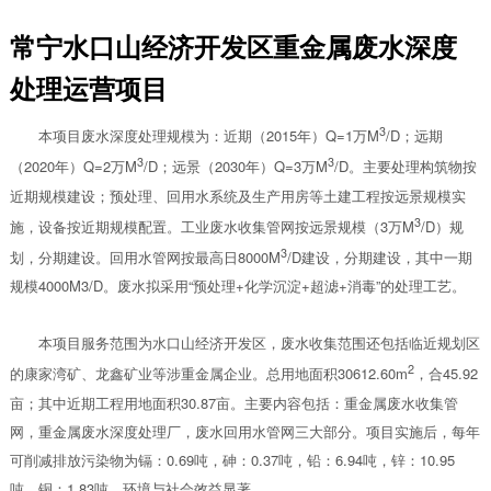
常宁水口山经济开发区重金属废水深度
处理运营项目
3
本项目废水深度处理规模为：近期（2015年）Q=1万M
/D；远期
3
3
（2020年）Q=2万M
/D；远景（2030年）Q=3万M
/D。主要处理构筑物按
近期规模建设；预处理、回用水系统及生产用房等土建工程按远景规模实
3
施，设备按近期规模配置。工业废水收集管网按远景规模（3万M
/D）规
3
划，分期建设。回用水管网按最高日8000M
/D建设，分期建设，其中一期
规模4000M3/D。废水拟采用“预处理+化学沉淀+超滤+消毒”的处理工艺。
本项目服务范围为水口山经济开发区，废水收集范围还包括临近规划区
2
的康家湾矿、龙鑫矿业等涉重金属企业。总用地面积30612.60m
，合45.92
亩；其中近期工程用地面积30.87亩。主要内容包括：重金属废水收集管
网，重金属废水深度处理厂，废水回用水管网三大部分。项目实施后，每年
可削减排放污染物为镉：0.69吨，砷：0.37吨，铅：6.94吨，锌：10.95
吨，铜：1.83吨，环境与社会效益显著。