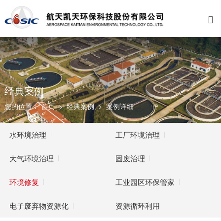

关于我们
业务范围
新闻资讯
招贤纳士
公司介绍
水环境治理
公司新闻
福利与成长
资质荣誉
工厂环境治理
党群工作
校园招聘
发展历程
大气环境治理
媒体聚焦
经典案例
您的位置：
首页
>
经典案例
>
案例详细
企业文化
固废处理
视频中心
联系我们
环境修复
公告通知
水环境治理
工厂环境治理
工业园区环保管家
大气环境治理
固废治理
电子废弃物资源化
环境修复
工业园区环保管家
资源循环利用
电子废弃物资源化
资源循环利用