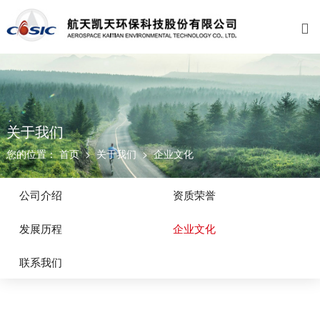

关于我们
业务范围
新闻资讯
招贤纳士
公司介绍
水环境治理
公司新闻
福利与成长
资质荣誉
工厂环境治理
党群工作
校园招聘
发展历程
大气环境治理
媒体聚焦
关于我们
您的位置：
首页
>
关于我们
>
企业文化
企业文化
固废处理
视频中心
联系我们
环境修复
公告通知
公司介绍
资质荣誉
工业园区环保管家
发展历程
企业文化
电子废弃物资源化
联系我们
资源循环利用