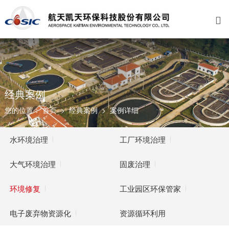

关于我们
业务范围
新闻资讯
招贤纳士
公司介绍
水环境治理
公司新闻
福利与成长
资质荣誉
工厂环境治理
党群工作
校园招聘
发展历程
大气环境治理
媒体聚焦
经典案例
您的位置：
首页
>
经典案例
>
案例详细
企业文化
固废处理
视频中心
联系我们
环境修复
公告通知
水环境治理
工厂环境治理
工业园区环保管家
大气环境治理
固废治理
电子废弃物资源化
环境修复
工业园区环保管家
资源循环利用
电子废弃物资源化
资源循环利用