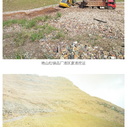
艳山红锑品厂渣区废渣挖运