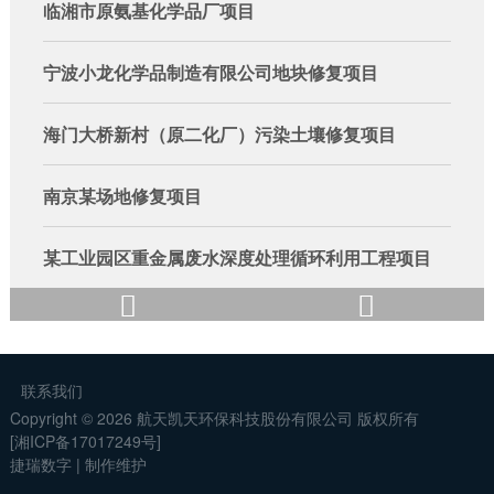
临湘市原氨基化学品厂项目
宁波小龙化学品制造有限公司地块修复项目
海门大桥新村（原二化厂）污染土壤修复项目
南京某场地修复项目
某工业园区重金属废水深度处理循环利用工程项目


湖南某磺矿区矿渣渗滤水安全处置工程项目
某钒矿区生态恢复项目
联系我们
Copyright ©
2026
航天凯天环保科技股份有限公司
版权所有
[湘ICP备17017249号]
某锰矿区生态恢复案例
捷瑞数字
|
制作维护