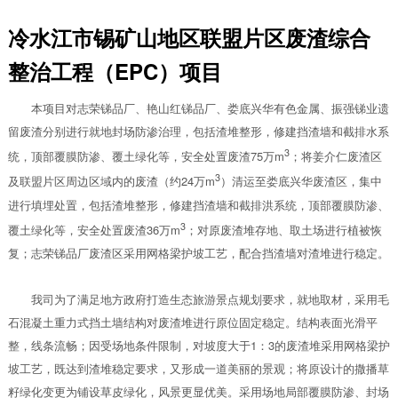
冷水江市锡矿山地区联盟片区废渣综合
整治工程（EPC）项目
本项目对志荣锑品厂、艳山红锑品厂、娄底兴华有色金属、振强锑业遗
留废渣分别进行就地封场防渗治理，包括渣堆整形，修建挡渣墙和截排水系
3
统，顶部覆膜防渗、覆土绿化等，安全处置废渣75万m
；将姜介仁废渣区
3
及联盟片区周边区域内的废渣（约24万m
）清运至娄底兴华废渣区，集中
进行填埋处置，包括渣堆整形，修建挡渣墙和截排洪系统，顶部覆膜防渗、
3
覆土绿化等，安全处置废渣36万m
；对原废渣堆存地、取土场进行植被恢
复；志荣锑品厂废渣区采用网格梁护坡工艺，配合挡渣墙对渣堆进行稳定。
我司为了满足地方政府打造生态旅游景点规划要求，就地取材，采用毛
石混凝土重力式挡土墙结构对废渣堆进行原位固定稳定。结构表面光滑平
整，线条流畅；因受场地条件限制，对坡度大于1：3的废渣堆采用网格梁护
坡工艺，既达到渣堆稳定要求，又形成一道美丽的景观；将原设计的撒播草
籽绿化变更为铺设草皮绿化，风景更显优美。采用场地局部覆膜防渗、封场