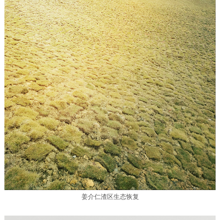
姜介仁渣区生态恢复