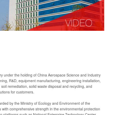
try under the holding of China Aerospace Science and Industry
ning, R&D, equipment manufacturing, engineering installation,
il remediation, solid waste disposal and recycling, and
utions for customers.
warded by the Ministry of Ecology and Environment of the
es with comprehensive strength in the environmental protection
on platforms such as National Enterprise Technology Center,