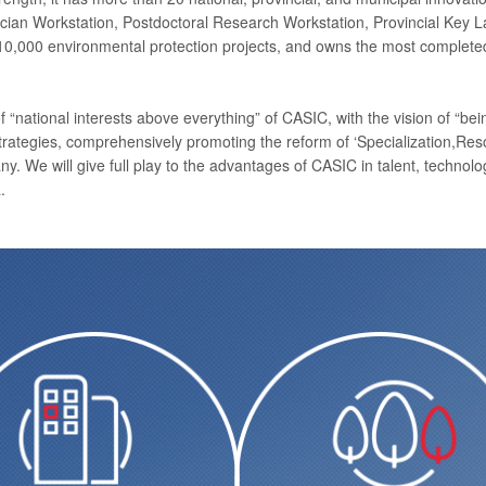
ian Workstation, Postdoctoral Research Workstation, Provincial Key La
,000 environmental protection projects, and owns the most completed q
“national interests above everything” of CASIC, with the vision of “bei
tegies, comprehensively promoting the reform of ‘Specialization,Resourc
 We will give full play to the advantages of CASIC in talent, technology
.