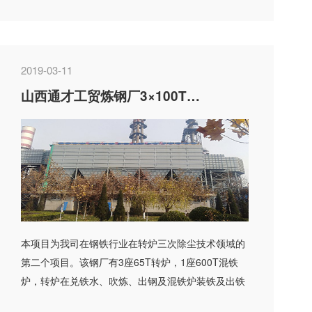
计。 该项目...
2019-03-11
山西通才工贸炼钢厂3×100T转炉+600T混铁炉三次除尘系统
本项目为我司在钢铁行业在转炉三次除尘技术领域的
第二个项目。该钢厂有3座65T转炉，1座600T混铁
炉，转炉在兑铁水、吹炼、出钢及混铁炉装铁及出铁
过程中将产生的大...