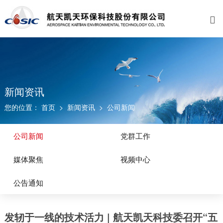

关于我们
业务范围
新闻资讯
招贤纳士
公司介绍
水环境治理
公司新闻
福利与成长
资质荣誉
工厂环境治理
党群工作
校园招聘
发展历程
大气环境治理
媒体聚焦
新闻资讯
您的位置：
首页
>
新闻资讯
>
公司新闻
企业文化
固废处理
视频中心
联系我们
环境修复
公告通知
公司新闻
党群工作
工业园区环保管家
媒体聚焦
视频中心
电子废弃物资源化
公告通知
资源循环利用
发轫于一线的技术活力 | 航天凯天科技委召开“五