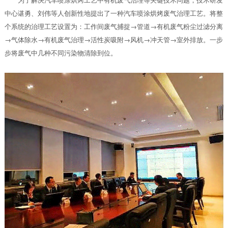
中心谌勇、刘伟等人创新性地提出了一种汽车喷涂烘烤废气治理工艺。将整
个系统的治理工艺设置为：工作间废气捕捉→管道→有机废气粉尘过滤分离
→气体除水→有机废气治理→活性炭吸附→风机→冲天管→室外排放。一步
步将废气中几种不同污染物清除到位。