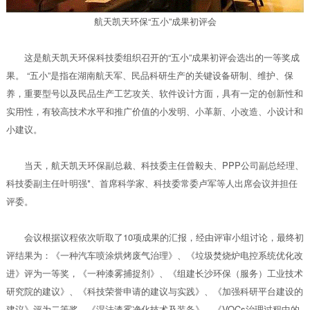
航天凯天环保“五小”成果初评会
这是航天凯天环保科技委组织召开的“五小”成果初评会选出的一等奖成
果。 “五小”是指在湖南航天军、民品科研生产的关键设备研制、维护、保
养，重要型号以及民品生产工艺攻关、软件设计方面，具有一定的创新性和
实用性，有较高技术水平和推广价值的小发明、小革新、小改造、小设计和
小建议。
当天，航天凯天环保副总裁、科技委主任曾毅夫、PPP公司副总经理、
科技委副主任叶明强*、首席科学家、科技委常委卢军等人出席会议并担任
评委。
会议根据议程依次听取了10项成果的汇报，经由评审小组讨论，最终初
评结果为：《一种汽车喷涂烘烤废气治理》、《垃圾焚烧炉电控系统优化改
进》评为一等奖，《一种漆雾捕捉剂》、《组建长沙环保（服务）工业技术
研究院的建议》、《科技荣誉申请的建议与实践》、《加强科研平台建设的
建议》评为二等奖，《湿法漆雾净化技术及装备》、《VOCs治理过程中的