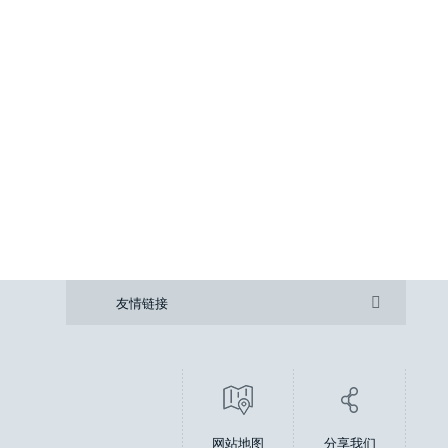
中国大唐集团25 项治理案例
天铁热轧板有限公司三次除尘项目
航天凯天国际网站
友情链接

航天科工
网站地图
分享我们