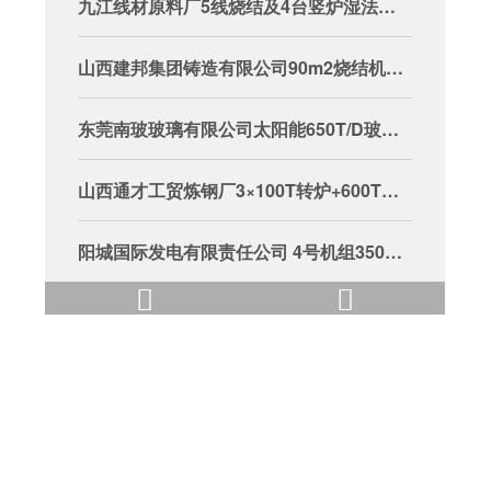
九江线材原料厂5线烧结及4台竖炉湿法脱硫烟羽脱白项目
山西建邦集团铸造有限公司90m2烧结机烟气脱硝、除尘、消白项目
东莞南玻玻璃有限公司太阳能650T/D玻璃生产线烟气除尘脱硝EPC总承包
山西通才工贸炼钢厂3×100T转炉+600T混铁炉三次除尘系统
阳城国际发电有限责任公司 4号机组350MW锅炉增加湿式静电除尘器改造工程


大唐华银金竹山火力发电分公司#3机组增加湿式静电除尘器改造项目
大庆宏伟热电厂2x220t/h+3x410t/h锅炉 烟气脱硝改造项目
大唐华银株洲发电有限公司 4机组 烟气脱硝装置改造项目