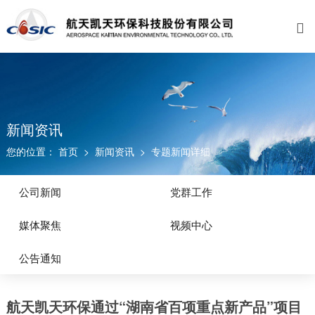

关于我们
业务范围
新闻资讯
招贤纳士
公司介绍
水环境治理
公司新闻
福利与成长
资质荣誉
工厂环境治理
党群工作
校园招聘
发展历程
大气环境治理
媒体聚焦
新闻资讯
您的位置：
首页
>
新闻资讯
>
专题新闻详细
企业文化
固废处理
视频中心
联系我们
环境修复
公告通知
公司新闻
党群工作
工业园区环保管家
媒体聚焦
视频中心
电子废弃物资源化
公告通知
资源循环利用
航天凯天环保通过“湖南省百项重点新产品”项目