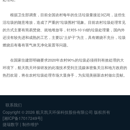
根据卫生部调查，目前全国农村每年的生活垃圾量接近3亿吨，这些生
活垃圾的随意堆放，造成了严重的“垃圾围村”现象。目前农村垃圾处理常见
的方式主要有简易焚烧、就地堆放等，针对5-10 t/d的垃圾处理量，国内外
还没有较先进和成熟的工艺，主要以“土炉子”为主，具有燃烧不充分，垃圾
燃烧后有毒有害气体无净化装置等问题。
在国家住建部明确要求2020年农村90%的垃圾必须得到有效处理的大
环境下，航天凯天环保研发的此项技术受到主流媒体密集关注和地方政府的
热烈欢迎，将在农村垃圾处理市场大显身手，为实现美丽新农村做出贡献。
联系我们
Copyright ©
2026
航天凯天环保科技股份有限公司
版权所有
[湘ICP备17017249号]
捷瑞数字
|
制作维护